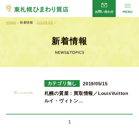
お問い合わせ
HOME
新着情報
2019年5月
サービス
HOME
店舗案内
会社概要
新着情報
よくあるご質問
企業理念
新着情報
プライバシーポリシー
お問い合わせ
カテゴリ無し
2019/05/15
札幌の質屋：買取情報／LouisVuitton
ルイ・ヴィトン…
営業時間／
平日・日曜日 10：00～20：00
土曜日 10：00～13：00
1
定休日／
火曜日・祝日