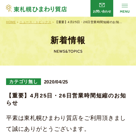
お問い合わせ
HOME
ニュース・トピックス
【重要】4月25日・26日営業時間短縮のお知…
サービス
HOME
店舗案内
会社概要
新着情報
よくあるご質問
企業理念
新着情報
プライバシーポリシー
お問い合わせ
カテゴリ無し
2020/04/25
【重要】4月25日・26日営業時間短縮のお知
らせ
営業時間／
平日・日曜日 10：00～20：00
土曜日 10：00～13：00
平素は東札幌ひまわり質店をご利用頂きまし
定休日／
火曜日・祝日
て誠にありがとうございます。