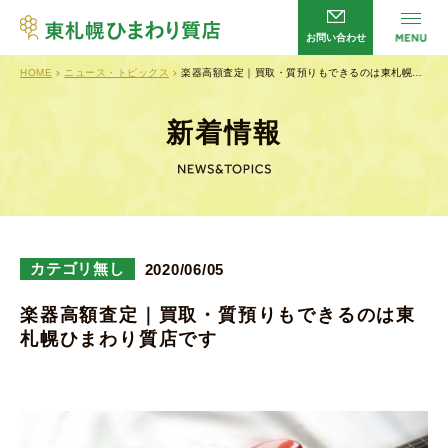
お問い合わせ
HOME
ニュース・トピックス
楽器高額査定｜買取・質預りもできるのは東札幌…
サービス
HOME
店舗案内
会社概要
新着情報
よくあるご質問
企業理念
新着情報
プライバシーポリシー
お問い合わせ
カテゴリ無し
2020/06/05
楽器高額査定｜買取・質預りもできるのは東
札幌ひまわり質店です
営業時間／
平日・日曜日 10：00～20：00
土曜日 10：00～13：00
定休日／
火曜日・祝日