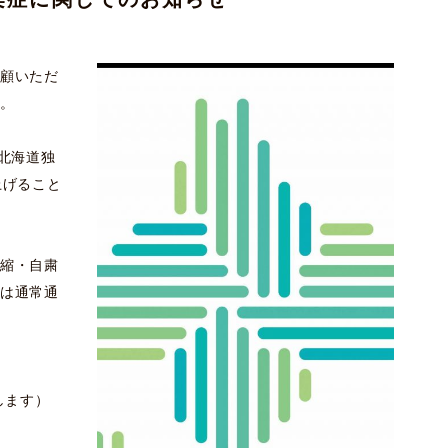
顧いただ
。
北海道独
上げること
縮・自粛
は通常通
します）