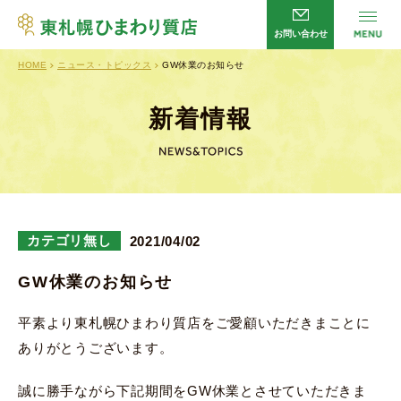
お問い合わせ
HOME
ニュース・トピックス
GW休業のお知らせ
サービス
HOME
店舗案内
会社概要
新着情報
よくあるご質問
企業理念
新着情報
プライバシーポリシー
お問い合わせ
カテゴリ無し
2021/04/02
GW休業のお知らせ
営業時間／
平日・日曜日 10：00～20：00
平素より東札幌ひまわり質店をご愛顧いただきまことに
土曜日 10：00～13：00
ありがとうございます。
定休日／
火曜日・祝日
誠に勝手ながら下記期間をGW休業とさせていただきま