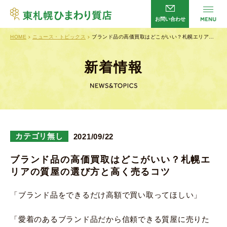
お問い合わせ
HOME
ニュース・トピックス
ブランド品の高価買取はどこがいい？札幌エリア…
サービス
HOME
店舗案内
会社概要
新着情報
よくあるご質問
企業理念
新着情報
プライバシーポリシー
お問い合わせ
カテゴリ無し
2021/09/22
ブランド品の高価買取はどこがいい？札幌エ
リアの質屋の選び方と高く売るコツ
営業時間／
平日・日曜日 10：00～20：00
土曜日 10：00～13：00
「ブランド品をできるだけ高額で買い取ってほしい」
定休日／
火曜日・祝日
「愛着のあるブランド品だから信頼できる質屋に売りた