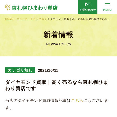
お問い合わせ
HOME
ニュース・トピックス
ダイヤモンド買取｜高く売るなら東札幌ひまわり…
サービス
HOME
店舗案内
会社概要
新着情報
よくあるご質問
企業理念
新着情報
プライバシーポリシー
お問い合わせ
カテゴリ無し
2021/10/11
ダイヤモンド買取｜高く売るなら東札幌ひま
わり質店です
営業時間／
平日・日曜日 10：00～20：00
土曜日 10：00～13：00
当店のダイヤモンド買取情報記事は
こちら
にもございま
定休日／
火曜日・祝日
す。